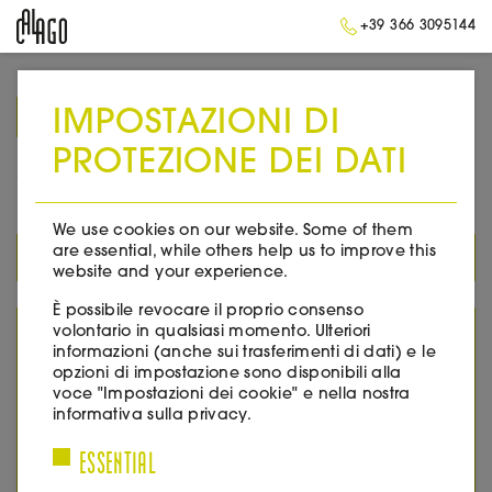
+39 366 3095144
IMPOSTAZIONI DI
➥
BACK TO HOMEPAGE
PROTEZIONE DEI DATI
2007
We use cookies on our website. Some of them
are essential, while others help us to improve this
TUTTI I PRODOTTI
website and your experience.
È possibile revocare il proprio consenso
volontario in qualsiasi momento. Ulteriori
YEAR
informazioni (anche sui trasferimenti di dati) e le
opzioni di impostazione sono disponibili alla
2005
voce "Impostazioni dei cookie" e nella nostra
2007
informativa sulla privacy.
2008
ESSENTIAL
2010
2011