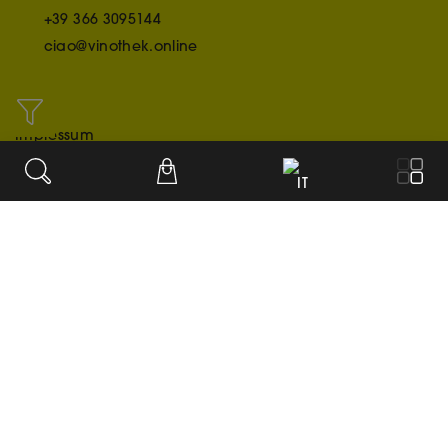
+39 366 3095144
ciao@vinothek.online
INFO
Impressum
Credit/Acknowledgment
IT
Datenschutzerklärung
OUR PAYMENT METHODS
© 2020-2026
Impostazioni dei cookie