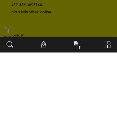
+39 366 3095144
ciao@vinothek.online
INFO
Impressum
Credit/Acknowledgment
IT
Datenschutzerklärung
OUR PAYMENT METHODS
© 2020-2026
Impostazioni dei cookie