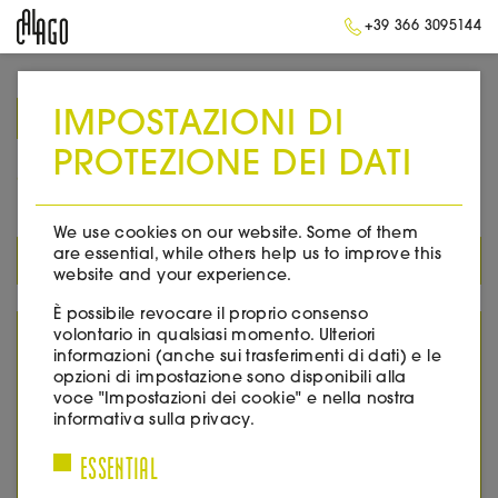
+39 366 3095144
IMPOSTAZIONI DI
➥
BACK TO HOMEPAGE
PROTEZIONE DEI DATI
2014
We use cookies on our website. Some of them
are essential, while others help us to improve this
TUTTI I PRODOTTI
website and your experience.
È possibile revocare il proprio consenso
volontario in qualsiasi momento. Ulteriori
YEAR
informazioni (anche sui trasferimenti di dati) e le
opzioni di impostazione sono disponibili alla
2005
voce "Impostazioni dei cookie" e nella nostra
2007
informativa sulla privacy.
2008
ESSENTIAL
2010
2011