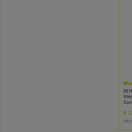
Mur
201
Vino
Cuv
€
1
IVA 