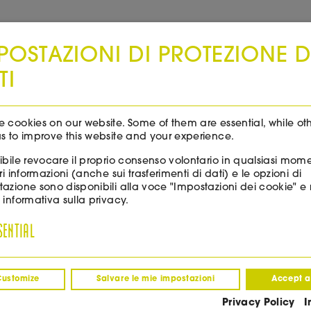
Spedizione gratuita in tutta Italia a partire da 99 euro!
POSTAZIONI DI PROTEZIONE D
TI
EVENTI & NOTIZIE
DEGUSTAZIONI
 cookies on our website. Some of them are essential, while ot
s to improve this website and your experience.
ibile revocare il proprio consenso volontario in qualsiasi mom
ori informazioni (anche sui trasferimenti di dati) e le opzioni di
azione sono disponibili alla voce "Impostazioni dei cookie" e 
 informativa sulla privacy.
SENTIAL
tra elementi
1 – 4
of
4
Customize
Salvare le mie impostazioni
Accept a
Privacy Policy
I