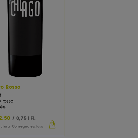
o Rosso
8
 rosso
ée
2.50
/ 0,75 l Fl.
inclusa
Consegna esclusa