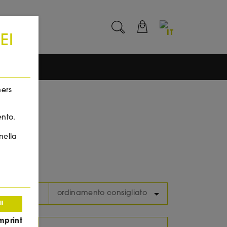
IT
EI
hers
ento.
nella
ordinamento consigliato
ll
mprint