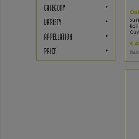
CATEGORY
Cal
VARIETY
201
Boll
Cuv
APPELLATION
€
4
PRICE
IVA 