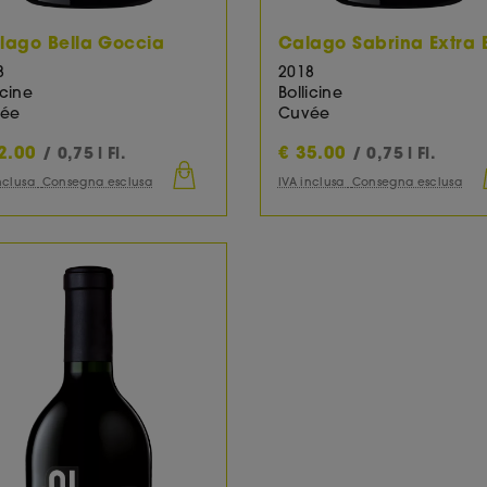
lago Bella Goccia
Calago Sabrina Extra 
8
2018
icine
Bollicine
ée
Cuvée
2.00
€
35.00
/ 0,75 l Fl.
/ 0,75 l Fl.
inclusa
Consegna esclusa
IVA inclusa
Consegna esclusa