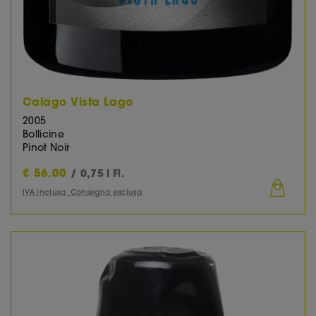
Calago Vista Lago
2005
Bollicine
Pinot Noir
€
56.00
/ 0,75 l Fl.
IVA inclusa
Consegna esclusa