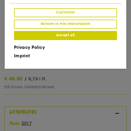
Customize
Salvare le mie impostazioni
Accept all
Callago Bella Goccia
Privacy Policy
Imprint
(0)
€
45.00
/ 0,75 l Fl.
IVA inclusa
Consegna esclusa
ATTRIBUTES
Year:
2017