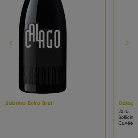
Categoria:
Bollicine
Weincharakter:
Bollicine bianco
Denominazione:
Franciacorta DOCG
Bicchiere:
Champagner
Bicchiere Premuim:
Vintage Champagne
Temperatura ottimale di abbeveraggio (°C),
da:
6
Temperatura ottimale di consumo (°C), fino a:
8
Calago Franziska
Abbinamento consigliato:
Vitello tonnato,
Carpaccio di manzo, Asparagi con i funghi,
2015
Bollicine
Gamberoni alla piastra o alla griglia , Pesce al
Cuvée
forno o in umido, , Vitello con salsa ai funghi,
Coniglio con contorno speziato, Bracciola di
vitello alla piastra