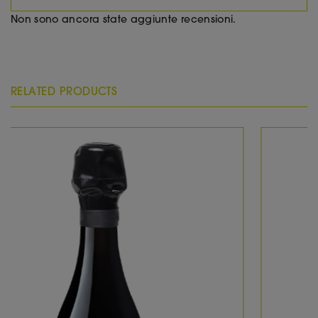
VINO:
Non sono ancora state aggiunte recensioni.
Titolo del vino:
Callago Bella Goccia
wine description:
Nasce nel 1978 come Pinot di Franciacorta
Dosage Zéro N.V.. Nel 1991 diventa Franciacorta
RELATED PRODUCTS
Dosage Zéro millesimato. Dal millesimo 2008
Calago ha deciso di reinterpretare il Dosage
Zéro, il Satèn e il Brut e di attribuire loro un
carattere distintivo anche nel nome: "Bella
Goccia". Trilogia di un millesimo. Elegante
narrazione del nostro straordinario territorio e
dell'abilità dell'uomo nel far emergere le
naturali potenzialità delle sue vigne.
Paese:
Italia
Regione:
Lombardia
Area:
Franciacorta
Produttore:
Calago