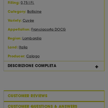
Filling:
0,75 l Fl.
Category:
Bollicine
Variety:
Cuvée
Appellation:
Franciacorta DOCG
Region:
Lombardia
Land:
Italia
Producer:
Calago
DESCRIZIONE COMPLETA
Analisi sensoriale:
Un Franciacorta puro, sincero, frutto della migliore
espressione di uno straordinario terroir e dell'uomo
che ne ha intuito il carattere e le potenzialità.
Destinato a quel pubblico di conoscitori che amano
CUSTOMER REVIEWS
questo stile.
CUSTOMER QUESTIONS & ANSWERS