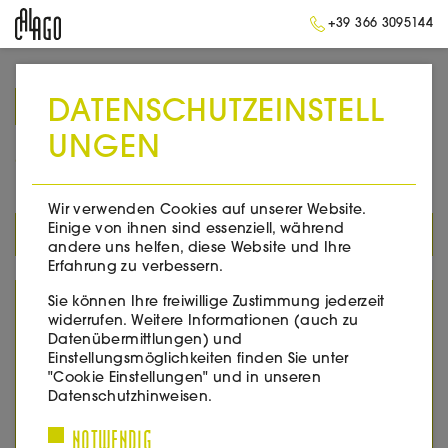
+39 366 3095144
DATENSCHUTZEINSTELL
➥
ZURÜCK ZUR STARTSEITE
UNGEN
2010
Wir verwenden Cookies auf unserer Website.
Einige von ihnen sind essenziell, während
ALLE PRODUKTE
andere uns helfen, diese Website und Ihre
Erfahrung zu verbessern.
Sie können Ihre freiwillige Zustimmung jederzeit
YEAR
widerrufen. Weitere Informationen (auch zu
Datenübermittlungen) und
2005
Einstellungsmöglichkeiten finden Sie unter
2007
"Cookie Einstellungen" und in unseren
2008
Datenschutzhinweisen.
2010
NOTWENDIG
2011