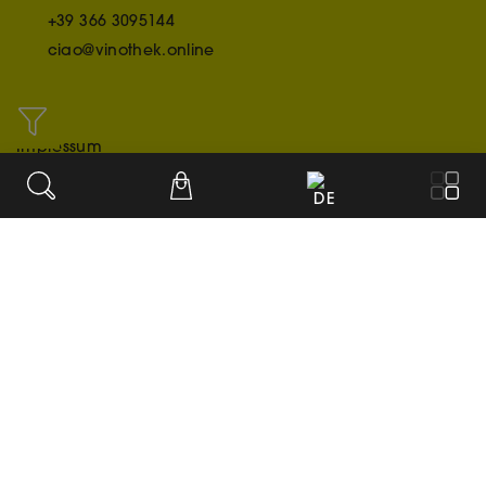
+39 366 3095144
ciao@vinothek.online
INFO
Impressum
Credit/Acknowledgment
DE
Datenschutzerklärung
UNSERE BEZAHLARTEN
© 2020-2026
Cookie-Einstellungen