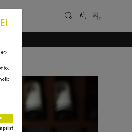
IT
EI
hers
ento.
nella
ll
mprint