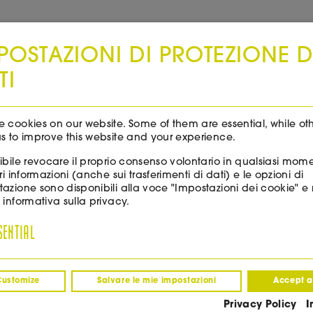
Spedizione gratuita in tutta Italia a partire da 99 euro!
POSTAZIONI DI PROTEZIONE D
TI
EVENTI & NOTIZIE
DEGUSTAZIONI
 cookies on our website. Some of them are essential, while ot
s to improve this website and your experience.
ibile revocare il proprio consenso volontario in qualsiasi mom
ori informazioni (anche sui trasferimenti di dati) e le opzioni di
azione sono disponibili alla voce "Impostazioni dei cookie" e 
 informativa sulla privacy.
SENTIAL
ERSARIO
Customize
Salvare le mie impostazioni
Accept a
Privacy Policy
I