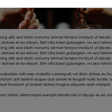
scing elitr, sed diam nonumy eirmod tempor invidunt ut labor
 dolores et ea rebum. Stet clita kasd gubergren, no sea takima
scing elitr, sed diam nonumy eirmod tempor invidunt ut labor
 dolores et ea rebum. Stet clita kasd gubergren, no sea takima
scing elitr, sed diam nonumy eirmod tempor invidunt ut labor
o dolores et ea rebum. Stet clita kasd gubergren, no sea taki
 vulputate velit esse molestie consequat, vel illum dolore eu fe
ptatum zzril delenit augue duis dolore te feugait nulla facilisi
mod tincidunt ut laoreet dolore magna aliquam erat volutpa
erci tation ullamcorper suscipit lobortis nisl ut aliquip ex e