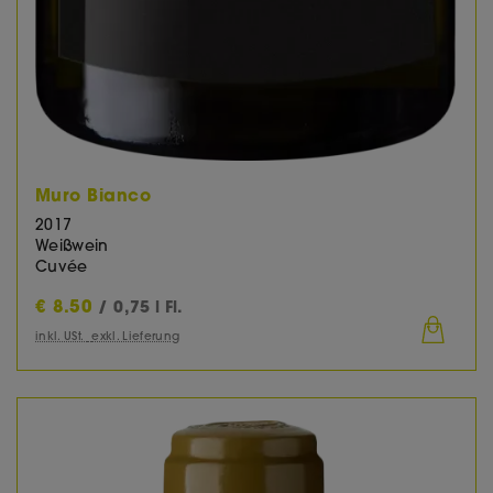
Muro Bianco
2017
Weißwein
Cuvée
€
8.50
/ 0,75 l Fl.
inkl. USt.
exkl. Lieferung