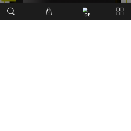
DE
Muro Bianco
2020
Weißwein
Cuvée
€
9.90
/ 0,75 l Fl.
inkl. USt.
exkl. Lieferung